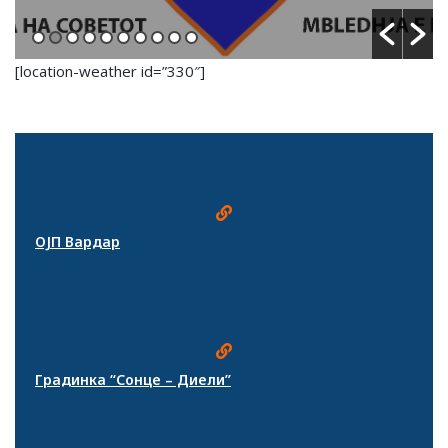
[location-weather id=”330″]
ОЈП Вардар
Градинка “Сонце – Диели”