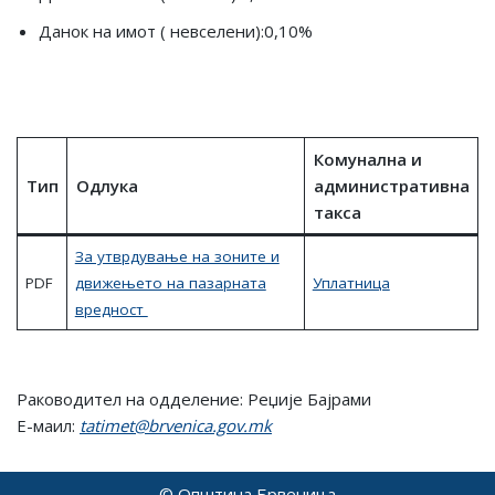
Данок на имот ( невселени):0,10%
Комунална и
Tип
Одлука
административна
такса
За утврдување на зоните и
PDF
движењето на пазарната
Уплатница
вредност
Раководител на одделение: Реџије Бајрами
Е-маил:
tatimet@brvenica.gov.mk
© Општина Брвеница