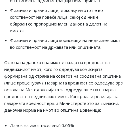
општинската администрација нема пристап.
Физичко и правно лице, доколку имотот е во
сопственост на повеќе лица, секој од нив е
обврзан со пропорционален данок на делот на
имотот.
Физички и правни лица корисници на недвижен имот
во сопственост на државата или општината.
Основа на данокот на имот е пазар на вредност на
недвижниот имот, кого го одредува комисијата
формирана од страна на советот на соодветна општина
(лице проценувач). Пазарната вредност се одредува врз
основа на Методологијата за одредување на пазарна
вредност на недвижниот имот. Контрола и ревизија на
пазарната вредност врши Министерството за финасии.
Даночна норма на имот во општина Брвеница:
Данок на имот (вселени):0,05%