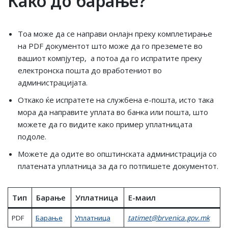
Како дo барање?
Тоа може да се направи онлајн преку комплетирање
на PDF документот што може да го преземете во
вашиот компјутер, а потоа да го испратите преку
електронска пошта до вработениот во
администрацијата.
Откако ќе испратете на службена е-пошта, исто така
мора да направите уплата во банка или пошта, што
можете да го видите како пример уплатницата
подоле.
Можете да одите во општинската администрација со
платената уплатница за да го потпишете документот.
Tип
Барање
Уплатница
E-маил
PDF
Барање
Уплатница
tatimet@brvenica.gov.mk