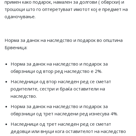
примен како подарок, намален за долгови ( обврски) и
трошоци што го оптеретуваат имотот кој е предмет на
оданочување.
Норма за данок на наследство и подарок во општина
Брвеница:
Норма за данок на наследство и подарок за
обврзници од втор ред наследство е 2%.
Наследници од втор наследен ред се сметат
родителите, сестри и браќа оставители на
наследство.
Норма за данок на наследство и подарок за
обврзници од трет наследени ред изнесува 4%.
Наследници од трет наследен ред се сметат
дедовци или внуци кога оставителот на наследство