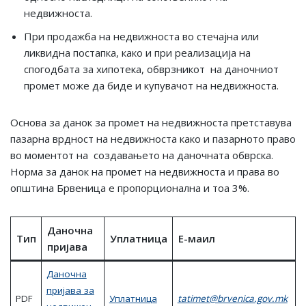
недвижноста.
При продажба на недвижноста во стечајна или
ликвидна постапка, како и при реализација на
спогодбата за хипотека, обврзникот на даночниот
промет може да биде и купувачот на недвижноста.
Основа за данок за промет на недвижноста претставува
пазарна врдност на недвижноста како и пазарното право
во моментот на создавањето на даночната обврска.
Норма за данок на промет на недвижноста и права во
општина Брвеница е пропорционална и тоа 3%.
Даночна
Tип
Уплатница
E-маил
пријава
Даночна
пријава за
PDF
Уплатница
tatimet@brvenica.gov.mk