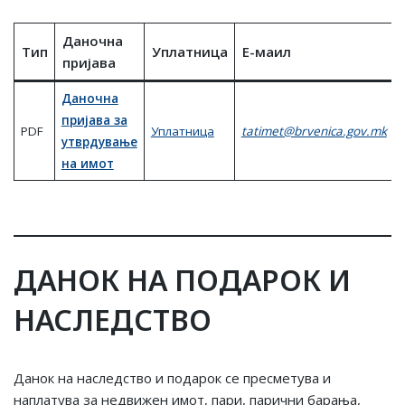
Даночна
Tип
Уплатница
E-маил
пријава
Даночна
пријава за
PDF
Уплатница
tatimet@brvenica.gov.mk
утврдување
на имот
ДАНОК НА ПОДАРОК И
НАСЛЕДСТВО
Данок на наследство и подарок се пресметува и
наплатува за недвижен имот, пари, парични барања,