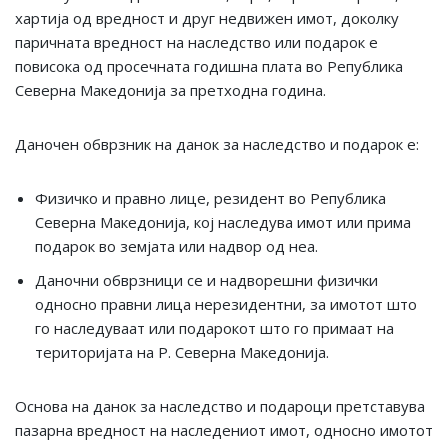
хартија од вредност и друг недвижен имот, доколку
паричната вредност на наследство или подарок е
повисока од просечната годишна плата во Република
Северна Македонија за претходна година.
Даночен обврзник на данок за наследство и подарок е:
Физичко и правно лице, резидент во Република
Северна Македонија, кој наследува имот или прима
подарок во земјата или надвор од неа.
Даночни обврзници се и надворешни физички
односно правни лица нерезидентни, за имотот што
го наследуваат или подарокот што го примаат на
територијата на Р. Северна Македонија.
Основа на данок за наследство и подароци претставува
пазарна вредност на наследениот имот, односно имотот