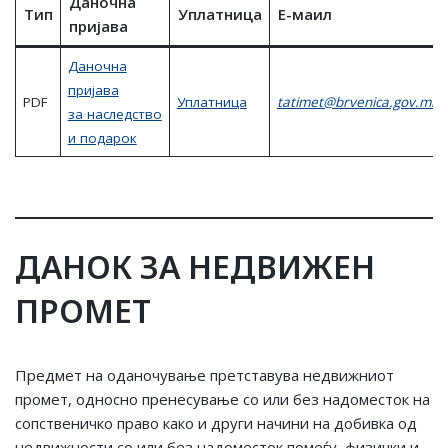
Даночна
Tип
Уплатница
E-маил
пријава
Даночна
пријава
PDF
Уплатница
tatimet@brvenica.gov.mk
за наследство
и подарок
ДАНОК ЗА НЕДВИЖЕН
ПРОМЕТ
Предмет на оданочување претставува недвижниот
промет, односно пренесување со или без надоместок на
сопственичко право како и други начини на добивка од
недвижности со или без надоместок помеѓу физички и