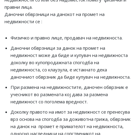
правни лица.
Даночни обврзници на данокот на промет на
недвижности се :
Физичко и правно лице, продавач на недвижноста.
Даночни обврзници за данок на промет на
недвижност може да биде и купувач на недвижноста
доколку во купопродажната спогодба на
недвижноста, со клаузула, е истакнато дека
даночниот обврзник да биде купувач на недвижноста.
При размена на недвижностите, даночен обврзник е
учесникот во размената кој дава за размена
недвижност со поголема вредност.
Доколку правото на имот за недвижност се пренесува
врз основа на спогодба за доживотна грижа, обврзник
на данок на промет е примателот на недвижноста,
односно наследници на сопственикот на