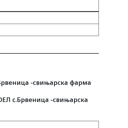
Брвеница -свињарска фарма
ЕЛ с.Брвеница -свињарска