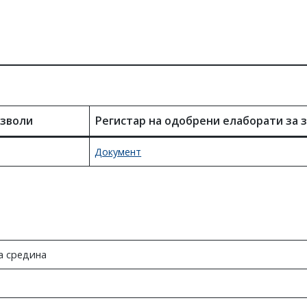
озволи
Регистар на одобрени елаборати за 
Документ
а средина