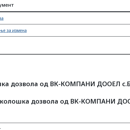
умент
ва
ње за измена
ошка дозвола од ВК-КОМПАНИ ДООЕЛ с.
-еколошка дозвола од ВК-КОМПАНИ ДОО
т