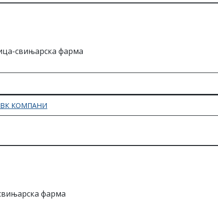
ица-свињарска фарма
а ВК КОМПАНИ
свињарска фарма