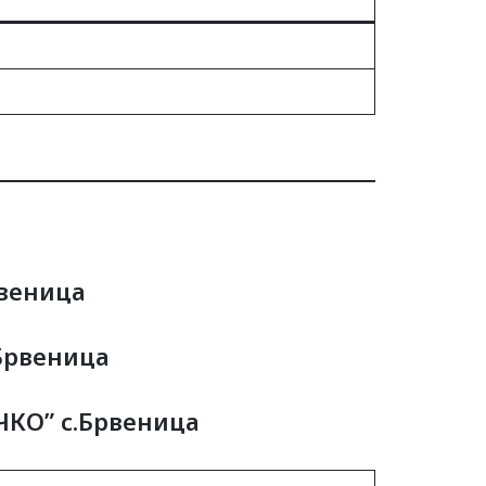
рвеница
Брвеница
ЧКО” с.Брвеница