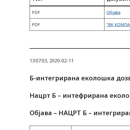
PDF
Објава
PDF
“ВК КОМП
13:07:03, 2020-02-11
Б-интегрирана еколошка доз
Нацрт Б – интефрирана еколо
Објава – НАЦРТ Б – интегрир