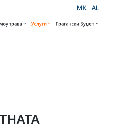
MK
AL
амоуправа
Услуги
Граѓански Буџет
ТНАТА