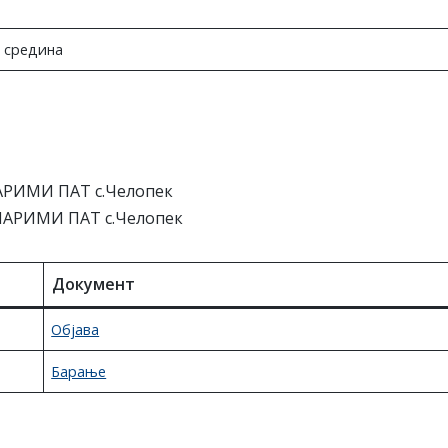
 средина
АРИМИ ПАТ с.Челопек
ПАРИМИ ПАТ с.Челопек
Документ
Објава
Барање