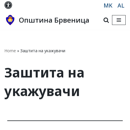
MK
AL
Skip
Општина Брвеница
to
content
Home
»
Заштита на укажувачи
Заштита на
укажувачи