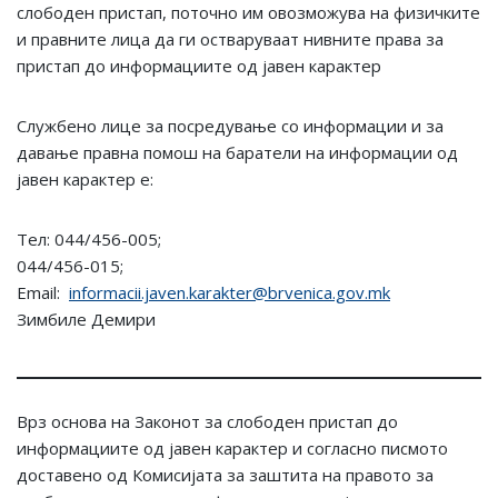
слободен пристап, поточно им овозможува на физичките
и правните лица да ги остваруваат нивните права за
пристап до информациите од јавен карактер
Службенo лицe за посредување со информации и за
давање правна помош на баратели на информации од
јавен карактер е:
Тел: 044/456-005;
044/456-015;
Email:
informacii.javen.karakter@brvenica.gov.mk
Зимбиле Демири
Врз основа на Законот за слободен пристап до
информациите од јавен карактер и согласно писмото
доставено од Комисијата за заштита на правото за