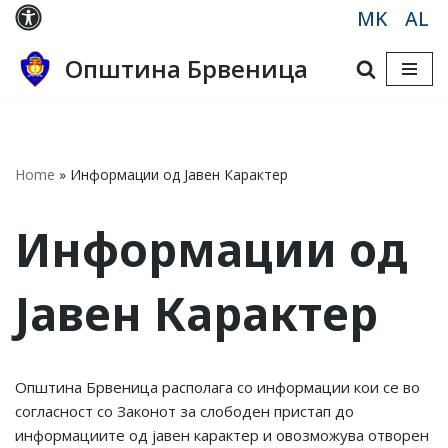
MK
AL
Skip
Општина Брвеница
to
content
Home
»
Информации oд Јавен Карактер
Информации oд
Јавен Карактер
Општина Брвеница располага со информации кои се во
согласност со Законот за слободен пристап до
информациите од јавен карактер и овозможува отворен