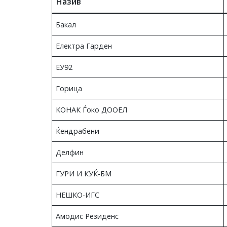
Назив
Бакал
Електра Гарден
ЕУ92
Горица
КОНАК Ѓоко ДООЕЛ
Ќендрабени
Делфин
ГУРИ И КУЌ-БМ
НЕШКО-ИГС
Амодис Резиденс