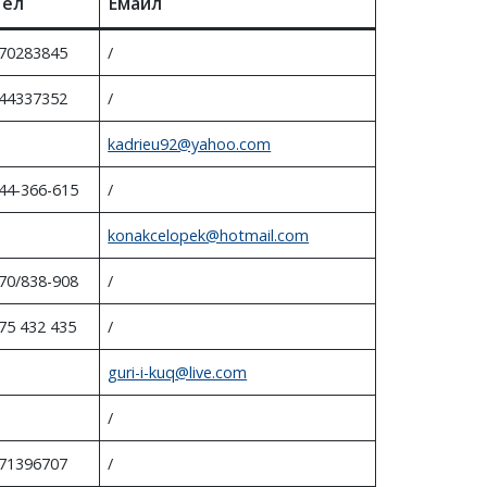
Тел
Емаил
70283845
/
44337352
/
kadrieu92@yahoo.com
44-366-615
/
konakcelopek@hotmail.com
70/838-908
/
75 432 435
/
guri-i-kuq@live.com
/
71396707
/