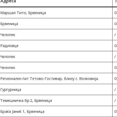
Адреса
Маршал Тито, Брвеница
0
Брвеница
0
Челопек
/
Радиовце
0
Челопек
/
Челопек
0
Регионален пат Тетово-Гостивар, близу с. Волковија.
0
Гургурница
/
Темешничка бр.2, Брвеница
/
Браќа Јаниќ 1, Брвеница
0