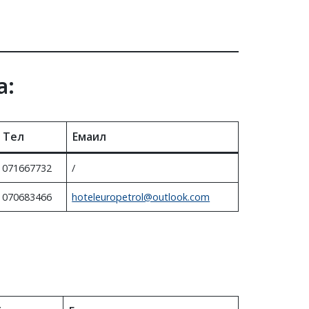
а:
Тел
Емаил
071667732
/
070683466
hoteleuropetrol@outlook.com