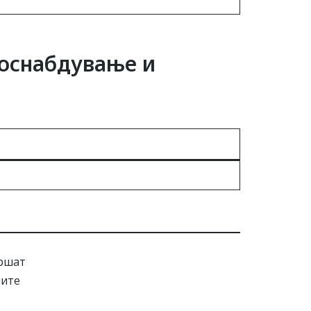
доснабдување и
вршат
ните