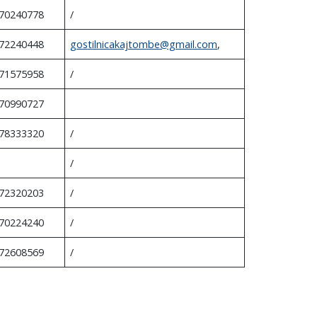
70240778
/
72240448
gostilnicakajtombe@gmail.com
,
71575958
/
70990727
78333320
/
/
72320203
/
70224240
/
72608569
/