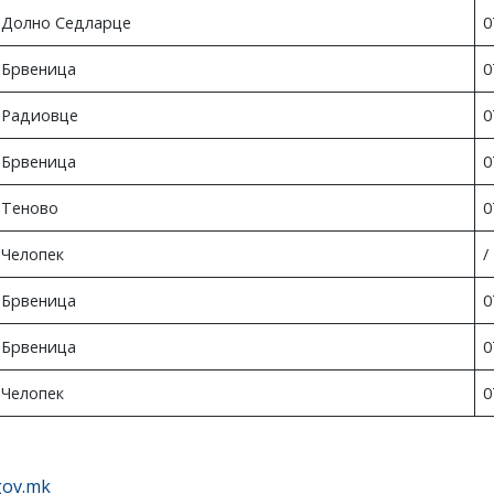
Долно Седларце
0
Брвеница
0
Радиовце
0
Брвеница
0
Теново
0
Челопек
/
Брвеница
0
Брвеница
0
Челопек
0
gov.mk