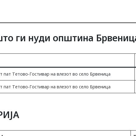
што ги нуди општина Брвениц
т пат Тетово-Гостивар на влезот во село Брвеница
т пат Тетово-Гостивар на влезот во село Брвеница
РИЈА