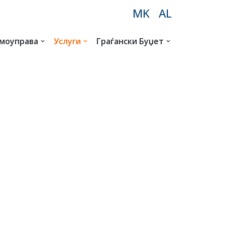
MK
AL
амоуправа
Услуги
Граѓански Буџет