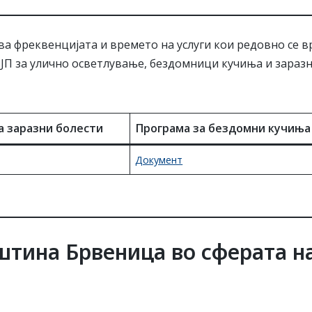
чува фреквенцијата и времето на услуги кои редовно се 
 ЈЈП за улично осветлување, бездомници кучиња и зараз
а заразни болести
Програма за бездомни кучиња
Документ
штина Брвеница во сферата н