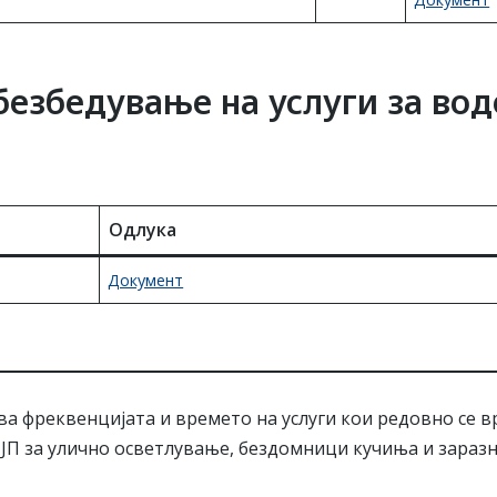
безбедување на услуги за во
Одлука
Документ
чува фреквенцијата и времето на услуги кои редовно се 
 ЈЈП за улично осветлување, бездомници кучиња и зараз