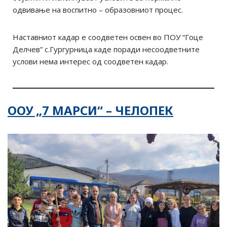
одвивање на воспитно – образовниот процес.
Наставниот кадар е соодветен освен во ПОУ “Гоце
Делчев” с.Гургурница каде поради несоодветните
услови нема интерес од соодветен кадар.
ООУ „7 МАРСИ“ – ЧЕЛОПЕК