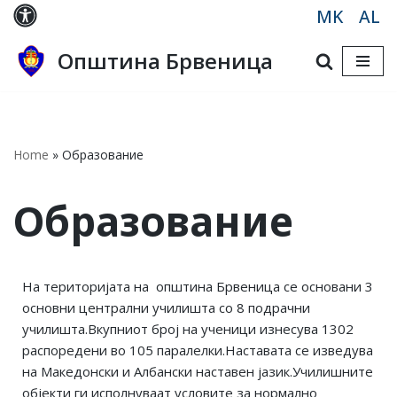
MK
AL
Skip
Општина Брвеница
to
content
Home
»
Образование
Образование
На територијата на општина Брвеница се основани 3
основни централни училишта со 8 подрачни
училишта.Вкупниот број на ученици изнесува 1302
распоредени во 105 паралелки.Наставата се изведува
на Македонски и Албански наставен јазик.Училишните
објекти ги исполнуваат условите за нормално