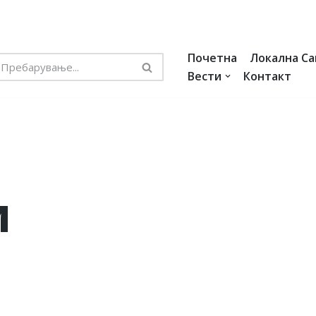
Почетна
Локална С
Вести
Контакт
и