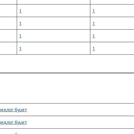
1
1
1
1
1
1
1
1
редлог буџет
редлог буџет