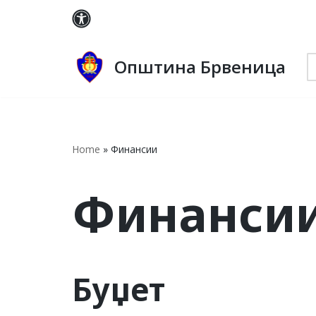
Skip
to
Општина Брвеница
content
Home
»
Финансии
Финанси
Буџет