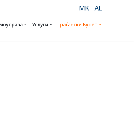
MK
AL
амоуправа
Услуги
Граѓански Буџет