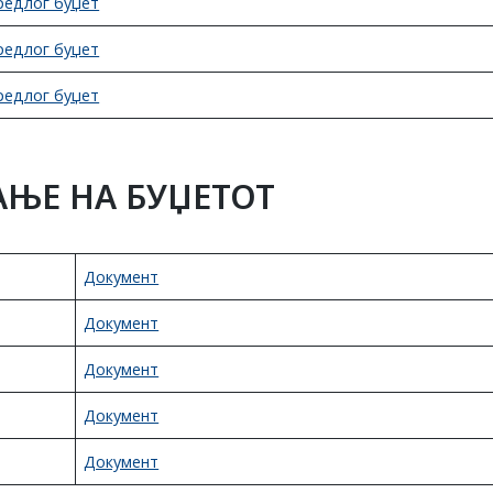
редлог буџет
редлог буџет
редлог буџет
АЊЕ НА БУЏЕТОТ
Документ
Документ
Документ
Документ
Документ