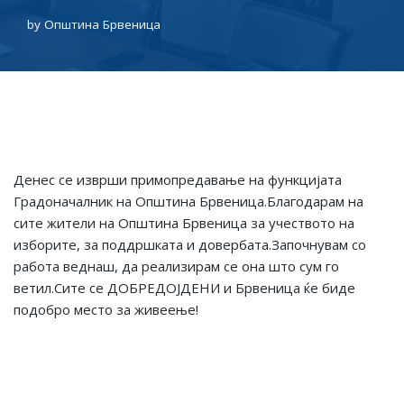
by
Општина Брвеница
Денес се изврши примопредавање на функцијата
Градоначалник на Општина Брвеница.Благодарам на
сите жители на Општина Брвеница за учеството на
изборите, за поддршката и довербата.Започнувам со
работа веднаш, да реализирам се она што сум го
ветил.Сите се ДОБРЕДОЈДЕНИ и Брвеница ќе биде
подобро место за живеење!