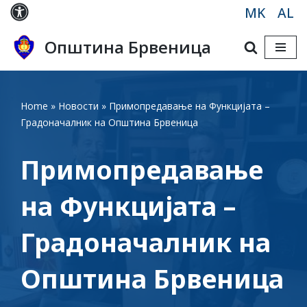
MK
AL
Skip
Општина Брвеница
to
content
Home
»
Новости
»
Примопредавање на Функцијата –
Градоначалник на Општина Брвеница
Примопредавање
на Функцијата –
Градоначалник на
Општина Брвеница