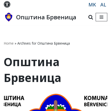
MK
AL
Skip
Општина Брвеница
to
content
Home
»
Archives for Општина Брвеница
Општина
Брвеница