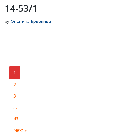
14-53/1
by
Општина Брвеница
1
2
3
…
45
Next »