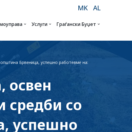
MK
AL
амоуправа
Услуги
Граѓански Буџет
а општина Брвеница, успешно работевме на:
, освен
и средби со
а, успешно