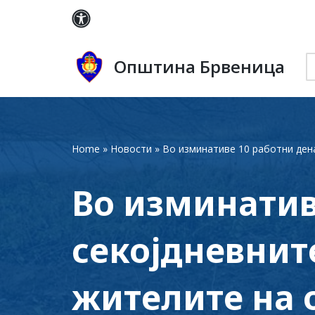
Skip
to
Општина Брвеница
content
Home
»
Новости
»
Во изминативе 10 работни дена
Во изминатив
секојдневнит
жителите на 