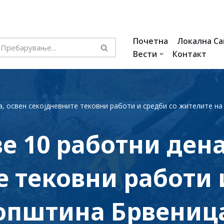
Почетна
Локална С
Вести
Контакт
, освен секојдневните тековни работи и средби со жителите н
е 10 работни дена
е тековни работи 
општина Брвениц