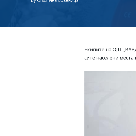
by
Општина Брвеница
Екипите на ОЈП ,,ВАР
сите населени места