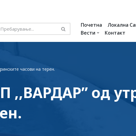
Почетна
Локална С
Вести
Контакт
тринските часови на терен.
П ,,ВАРДАР” од у
ен.