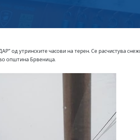
ДАР” од утринските часови на терен. Се расчистува сне
 во општина Брвеница.