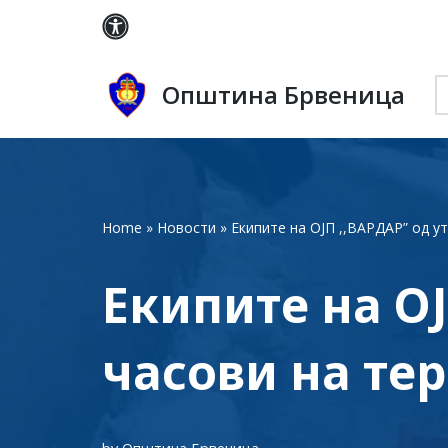
Skip
to
Општина Брвеница
content
Home
»
Новости
»
Екипите на ОЈП ,,ВАРДАР” од у
Екипите на ОЈ
часови на тер