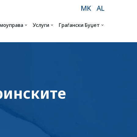
MK
AL
амоуправа
Услуги
Граѓански Буџет
тринските