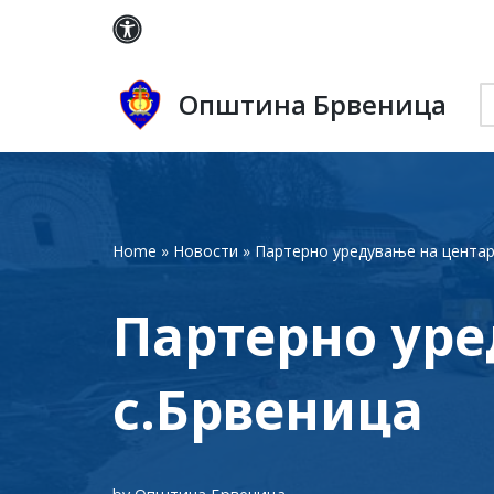
Skip
to
Општина Брвеница
content
Home
»
Новости
»
Партерно уредување на центар
Партерно уре
с.Брвеница