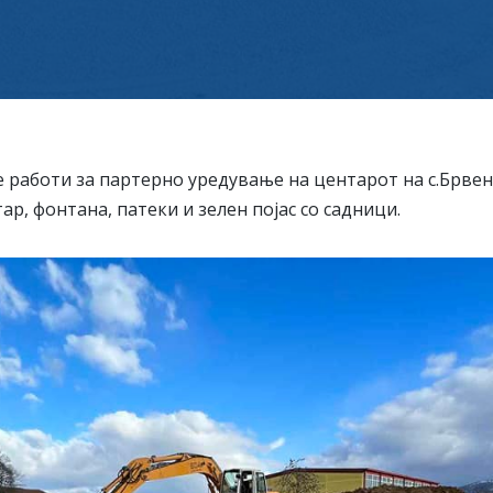
 работи за партерно уредување на центарот на с.Брвен
р, фонтана, патеки и зелен појас со садници.