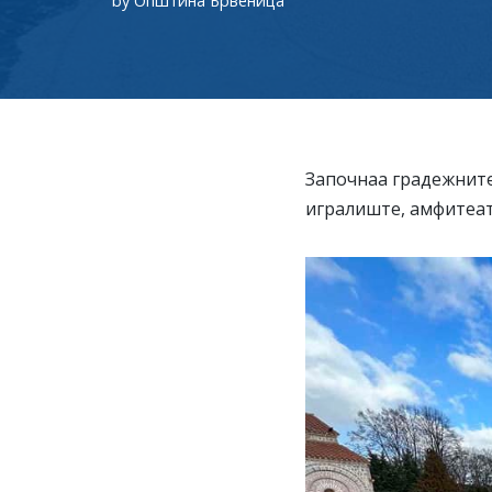
by
Општина Брвеница
Започнаа градежните
игралиште, амфитеата