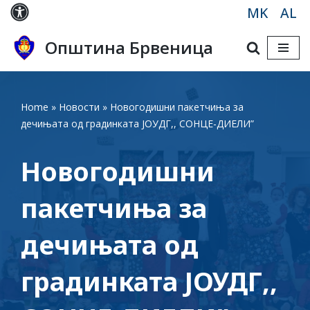
MK
AL
Skip
Општина Брвеница
to
content
Home
»
Новости
»
Новогодишни пакетчиња за
дечињата од градинката ЈОУДГ,, СОНЦЕ-ДИЕЛИ”
Новогодишни
пакетчиња за
дечињата од
градинката ЈОУДГ,,