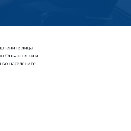
ештените лица:
чо Огњановски и
 во населените