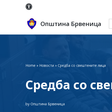
Skip
to
Општина Брвеница
content
Home
»
Новости
»
Средба со свештените лица
Средба со св
by
Општина Брвеница