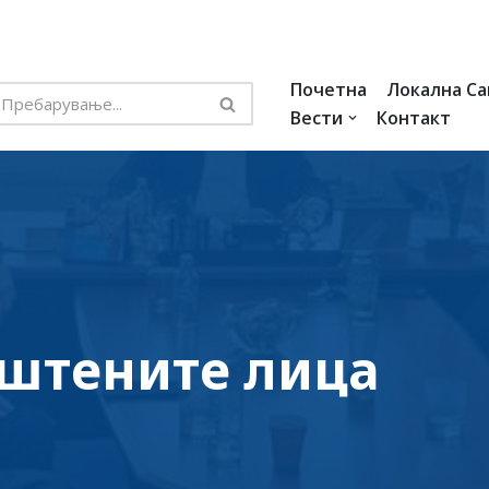
Почетна
Локална С
Вести
Контакт
ештените лица