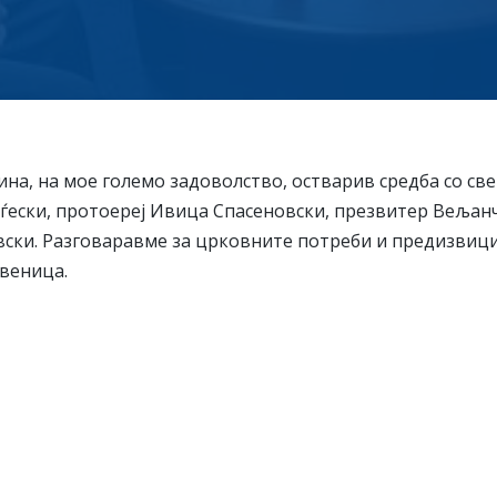
дина, на мое големо задоволство, остварив средба со св
ѓески, протоереј Ивица Спасеновски, презвитер Вељан
вски. Разговаравме за црковните потреби и предизвици
веница.