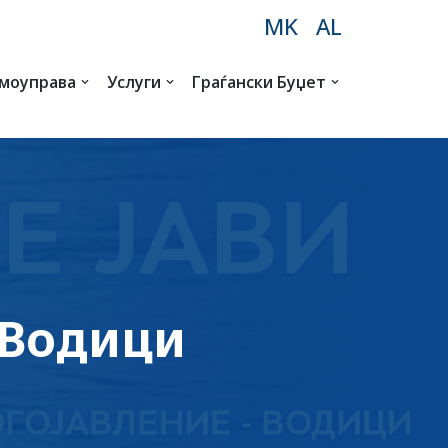
MK
AL
амоуправа
Услуги
Граѓански Буџет
 Водици