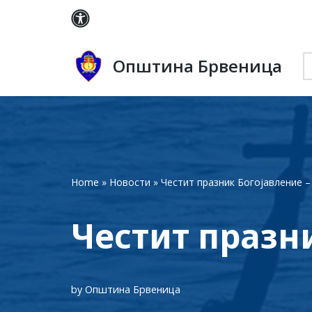
Skip
to
Општина Брвеница
content
Home
»
Новости
»
Честит празник Богојавление 
Честит празн
by
Општина Брвеница