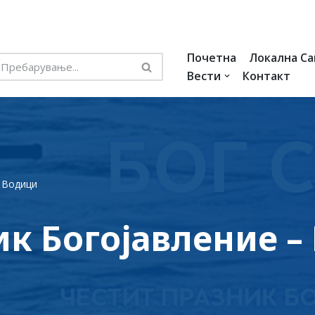
Почетна
Локална С
Вести
Контакт
– Водици
ик Богојавление –