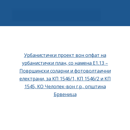
Урбанистички проект вон опфат на
урбанистички план, со намена Е1.13 –
Површински соларни и фотоволтаични
електрани, за КП 1546/1, КП 1546/2 и КП
1545, КО Челопек-вон г.р., општина
Брвеница