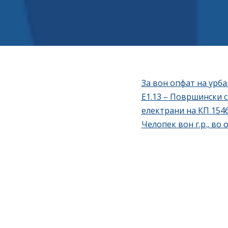
За вон опфат на урба
Е1.13 – Површински 
електрани на КП 1546
Челопек вон г.р., в