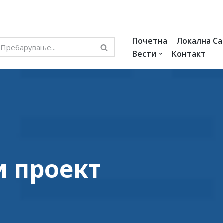
Почетна
Локална С
Вести
Контакт
и проект