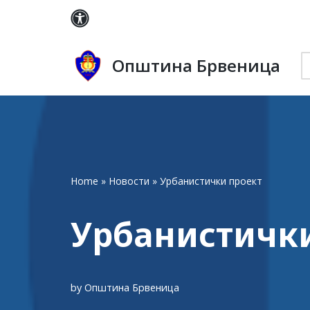
Skip
to
Општина Брвеница
content
Home
»
Новости
»
Урбанистички проект
Урбанистичк
by
Општина Брвеница