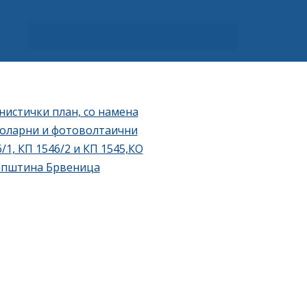
нистички план, со намена
соларни и фотоволтаични
/1, КП 1546/2 и КП 1545,КО
о општина Брвеница