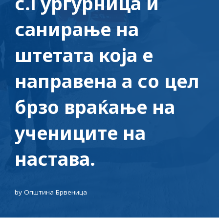
с.Гургурница и
санирање на
штетата која е
направена а со цел
брзо враќање на
учениците на
настава.
by
Општина Брвеница