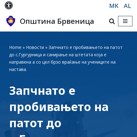
MK
AL
Skip
Општина Брвеница
to
content
Home
»
Новости
»
Запчнато е пробивањето на патот
до с.Гургурница и санирање на штетата која е
направена а со цел брзо враќање на учениците на
настава.
Запчнато е
пробивањето на
патот до