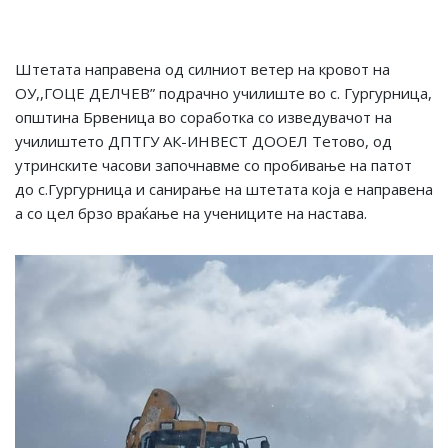
Штетата направена од силниот ветер на кровот на
ОУ,,ГОЦЕ ДЕЛЧЕВ” подрачно училиште во с. Гургурница,
општина Брвеница во соработка со изведувачот на
училиштето ДПТГУ АК-ИНВЕСТ ДООЕЛ Тетово, од
утринските часови започнавме со пробивање на патот
до с.Гургурница и санирање на штетата која е направена
а со цел брзо враќање на учениците на настава.