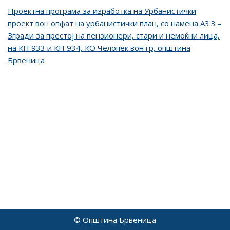
Проектна програма за изработка на Урбанистички
проект вон опфат на урбанистички план, со намена А3.3 –
Згради за престој на пензионери, стари и немоќни лица,
на КП 933 и КП 934, КО Челопек вон гр, општина
Брвеница
© Општина Брвеница