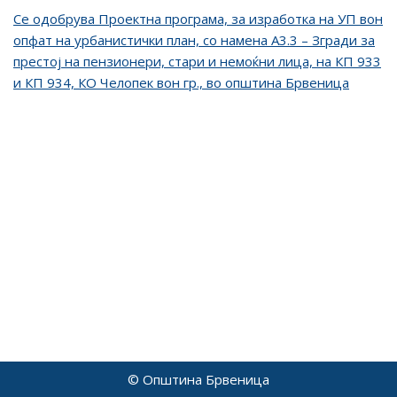
Се одобрува Проектна програма, за изработка на УП вон
опфат на урбанистички план, со намена А3.3 – Згради за
престој на пензионери, стари и немоќни лица, на КП 933
и КП 934, КО Челопек вон гр., во општина Брвеница
© Општина Брвеница