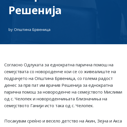
Решенија
by
Општина Брвеница
Согласно Одлуката за еднократна парична помош на
семејствата со новороденче кои се со живеалиште на
подрачјето на Општина Брвеница, со голема радост
денес за прв пат им врачив Решенија за еднократна
парична помош за новороденче на семејството Мислими
од с. Челопек и новороденчињата близначиња на
семејството Ганији исто така од с. Челопек.
Посакувам среќно и весело детство на Акин, Зејна и Акса