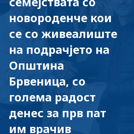
семејствата со
новороденче кои
се со живеалиште
на подрачјето на
Општина
Брвеница, со
голема радост
денес за прв пат
им врачив