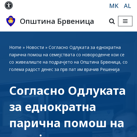
MK
AL
Skip
Општина Брвеница
to
content
Home
»
Новости
»
Согласно Одлуката за еднократна
парична помош на семејствата со новороденче кои се
со живеалиште на подрачјето на Општина Брвеница, со
голема радост денес за прв пат им врачив Решенија
Согласно Одлуката
за еднократна
парична помош на