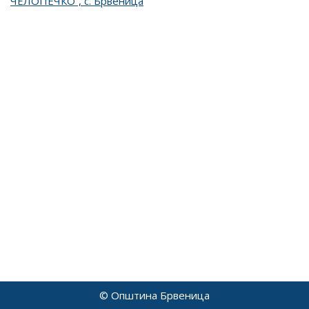
ЧЕЛОПЕЧКО”, с. Брвеница
© Општина Брвеница