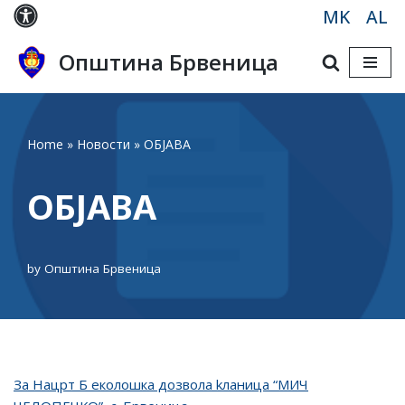
MK
AL
Skip
Општина Брвеница
to
content
Home
»
Новости
»
ОБЈАВА
ОБЈАВА
by
Општина Брвеница
За Нацрт Б еколошка дозвола kланица “МИЧ