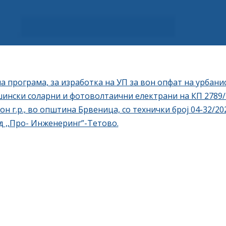
 програма, за изработка на УП за вон опфат на урбанис
ински соларни и фотоволтаични електрани на КП 2789/1 
он г.р., во општина Брвеница, со технички број 04-32/20
д ,,Про- Инженеринг”-Тетово.