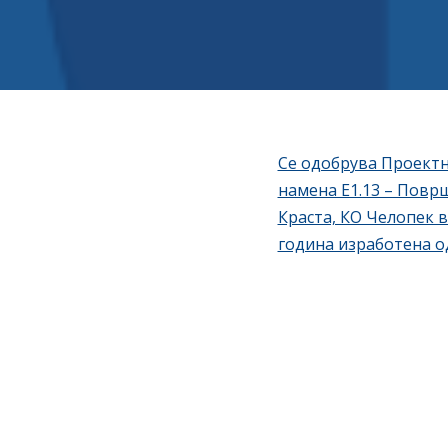
Се одобрува Проектна
намена Е1.13 – Површ
Краста, КО Челопек в
година изработена о