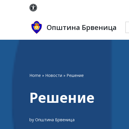
Skip
to
Општина Брвеница
content
Home
»
Новости
»
Решение
Решение
by
Општина Брвеница