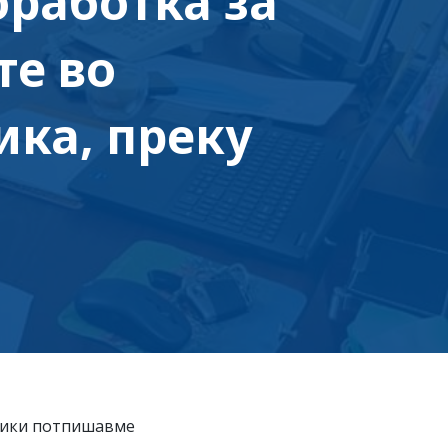
работка за
те во
ика, преку
итики потпишавме