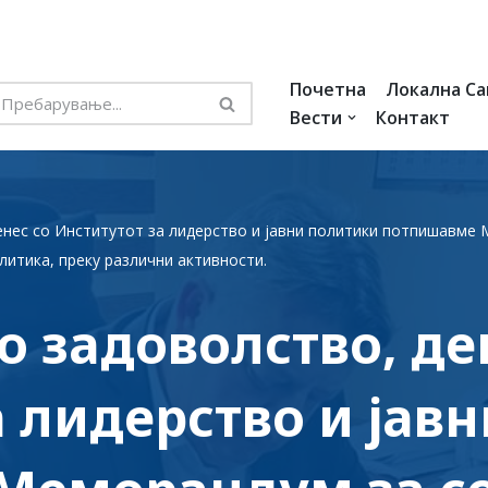
Почетна
Локална С
Вести
Контакт
енес со Институтот за лидерство и јавни политики потпишавме 
литика, преку различни активности.
о задоволство, де
а лидерство и јав