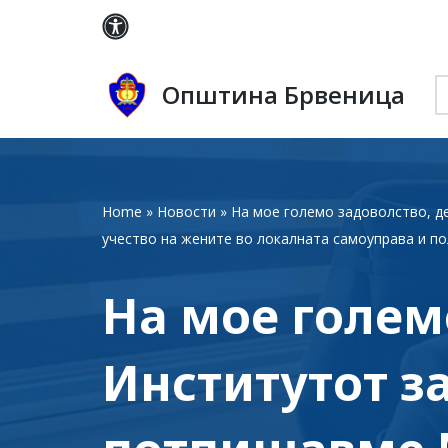
Skip
to
Општина Брвеница
content
Home
»
Новости
»
На мое големо задоволство, д
учество на жените во локалната самоуправа и по
На мое голем
Институтот з