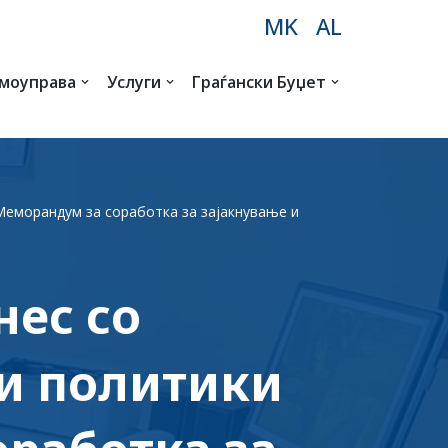
MK
AL
амоуправа
Услуги
Граѓански Буџет
Меморандум за соработка за зајакнување и
нес со
ни политики