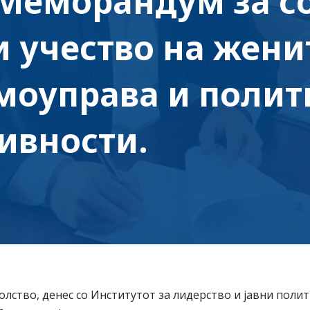
Меморандум за со
и учество на жени
моуправа и полит
ивности.
олство, денес со Институтот за лидерство и јавни пол