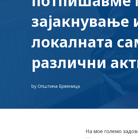
потпишавме 
зајакнување 
локалната са
различни акт
by
Општина Брвеница
На мое големо задов