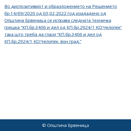
Во диспозитивиот и образложението на Решението
бр.14/69/2020 од 03,02,2022 год изададено од
Општина Брвеница се исправа следната техничка
грешка “КП.бр.3406 и дел од КП.бр.2924/1 КО:Челопек”
така што треба да гласи “КП.бр.3406 и дел од
КП.бр.2924/1 КО:Челопек, вон град.”
© Општина Брвеница