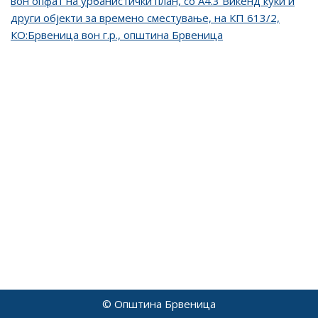
вон опфат на урбанистички план, со А4.3 Викенд куќи и
други објекти за времено сместување, на КП 613/2,
КО:Брвеница вон г.р., општина Брвеница
© Општина Брвеница