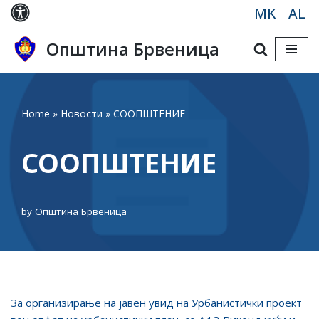
MK
AL
Skip
Општина Брвеница
to
content
Home
»
Новости
»
СООПШТЕНИЕ
СООПШТЕНИЕ
by
Општина Брвеница
Зa oрганизирање нa јавен увид на Урбанистички проект