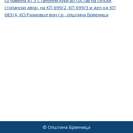
со намена А1.5 Станбени куќи во состав на селски
стопански двор, на КП 699/2, КП 699/3 и дел од КП
683/4, КО:Радиовце вон г.р., општина Брвеница
© Општина Брвеница