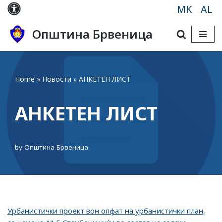
MK
AL
Skip
Општина Брвеница
to
content
Home
»
Новости
»
АНКЕТЕН ЛИСТ
АНКЕТЕН ЛИСТ
by
Општина Брвеница
Урбанистички проект вон опфат на урбанистички план,