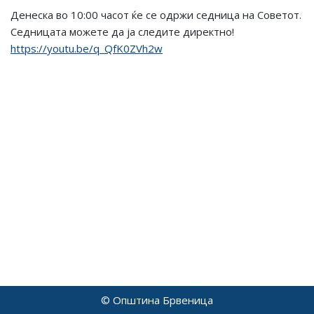
Денеска во 10:00 часот ќе се одржи седница на Советот.
Седницата можете да ја следите директно!
https://youtu.be/q_QfK0ZVh2w
© Општина Брвеница