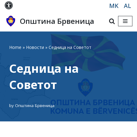
MK
AL
Skip
Општина Брвеница
to
content
Home
»
Новости
»
Седница на Советот
Седница на
Советот
by
Општина Брвеница