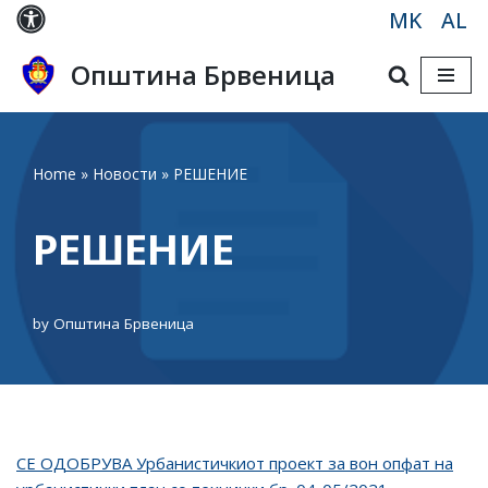
MK
AL
Skip
Општина Брвеница
to
content
Home
»
Новости
»
РЕШЕНИЕ
РЕШЕНИЕ
by
Општина Брвеница
СЕ ОДОБРУВА Урбанистичкиот проект за вон опфат на