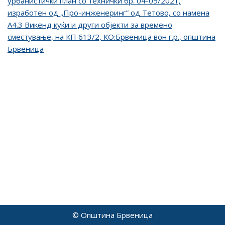
урбанистички план со технички бр. 04-05/2021,
изработен од „Про-инженеринг” од Тетово, со намена
А4.3 Викенд куќи и други објекти за времено
сместување, на КП 613/2, КО:Брвеница вон г.р., општина
Брвеница
© Општина Брвеница