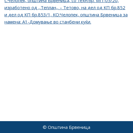
с.Челопек, општина Брвеница, со техн.бр. МП-05/20,
изработено од ,,Теплан,, – Тетово, на дел од КП бр.852
и дел од КП бр.853/1, КО:Челопек, општина Брвеница за
намена: А1-Домување во станбени куќи.
© Општина Брвеница