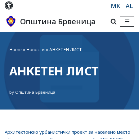
MK
AL
Skip
Општина Брвеница
to
content
Home
»
Новости
»
АНКЕТЕН ЛИСТ
АНКЕТЕН ЛИСТ
by
Општина Брвеница
Aрхитектонско урбанистички проект за населено место