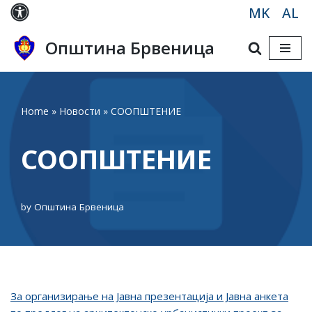
MK
AL
Skip
Општина Брвеница
to
content
Home
»
Новости
»
СООПШТЕНИЕ
СООПШТЕНИЕ
by
Општина Брвеница
Зa oрганизирање нa Jaвнa презентација и Jaвна анкета