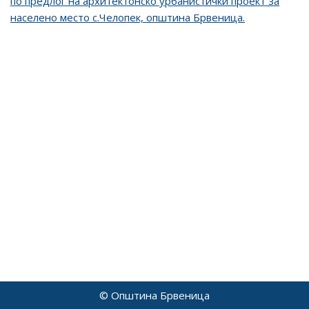
по предлог на архитектонско урбанистички проект за
населено место с.Челопек, општина Брвеница.
© Општина Брвеница