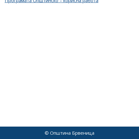
Програмата Општинско – корисна работа
© Општина Брвеница