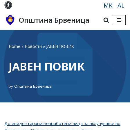
MK
AL
Skip
Општина Брвеница
to
content
Home
»
Новости
»
ЈАВЕН ПОВИК
ЈАВЕН ПОВИК
by
Општина Брвеница
До евидентирани невработени лица за вклучување во