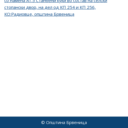
со намена А1.5 Станбени куќи во состав на селски
стопански двор, на дел од КП 254 и КП 256,
КО:Радиовце, општина Брвеница
© Општина Брвеница