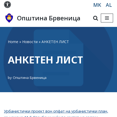
MK
AL
Skip
Општина Брвеница
to
content
Home
»
Новости
»
АНКЕТЕН ЛИСТ
АНКЕТЕН ЛИСТ
by
Општина Брвеница
Урбанистички проект вон опфат на урбанистички план,