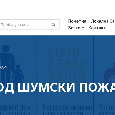
Почетна
Локална С
Вести
Контакт
АР!
 ОД ШУМСКИ ПОЖА