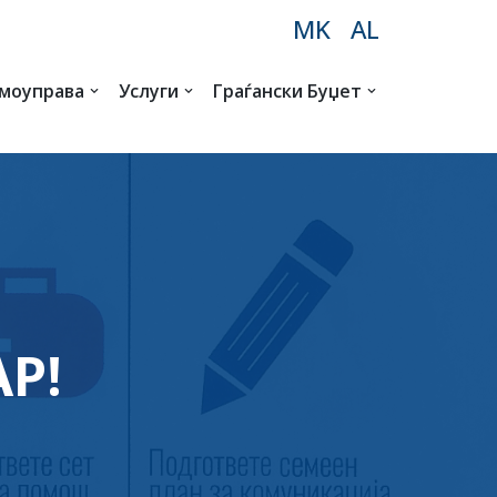
MK
AL
амоуправа
Услуги
Граѓански Буџет
Р!