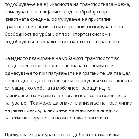
подобрување на ефикасноста на транспортната мрежа,
намалување на влијанието од сообраќајот врз
животната средина, осигурување на пристапни
транспортни опции за сите граѓани, осигурување на
безбедност во урбаниот транспортен систем и
подобрување на квалитетот на живот на граѓаните.
За идното планирање на урбаниот транспортот во
градот неопходно е да се познаваат навиките и
однесувањето при патувањата на граѓаните. За таа цел
неопходно е да се спроведе истражување на сегашната
ситуација со урбаната мобилност заради идно
планирање на мерките во согласност со потребите за
патување. Тоа може да значи планирање на нови линии
на јавен превоз, планирање на нови велосипедски
патеки, планирање на нови пешачки зони итн.
Преку ова истражување ќе се добијат статистички