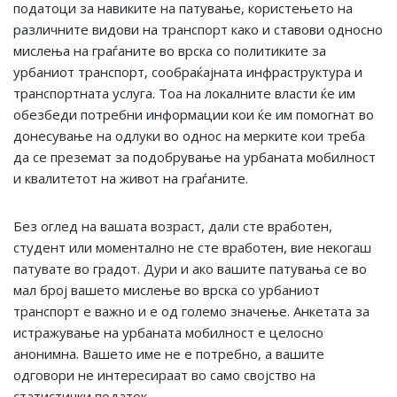
податоци за навиките на патување, користењето на
различните видови на транспорт како и ставови односно
мислења на граѓаните во врска со политиките за
урбаниот транспорт, сообраќајната инфраструктура и
транспортната услуга. Тоа на локалните власти ќе им
обезбеди потребни информации кои ќе им помогнат во
донесување на одлуки во однос на мерките кои треба
да се преземат за подобрување на урбаната мобилност
и квалитетот на живот на граѓаните.
Без оглед на вашата возраст, дали сте вработен,
студент или моментално не сте вработен, вие некогаш
патувате во градот. Дури и ако вашите патувања се во
мал број вашето мислење во врска со урбаниот
транспорт е важно и е од големо значење. Анкетата за
истражување на урбаната мобилност е целосно
анонимна. Вашето име не е потребно, а вашите
одговори не интересираат во само својство на
статистички податок.