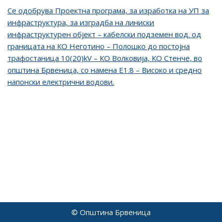
Се одобрува Проектна програма, за изработка на УП за
инфраструктура, за изградба на линиски
инфраструктурен објект – кабелски подземен вод. од
границата на КО Неготино – Полошко до постојна
трафостаница 10(20)kV – КО Волковија, КО Стенче, во
општина Брвеница, со намена Е1.8 – Високо и средно
напонски електрични водови.
© Општина Брвеница