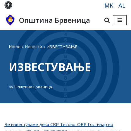
MK
AL
Skip
Општина Брвеница
to
content
Home
»
Новости
»
ИЗВЕСТУВАЊЕ
ИЗВЕСТУВАЊЕ
by
Општина Брвеница
Ве известуваме дека СВР Тетово-ОВР Гостивар во