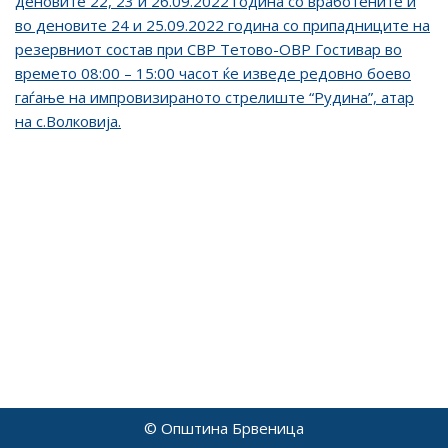
деновите 22, 23 и 26.09.2022 година со вработените и
во деновите 24 и 25.09.2022 година со припадниците на
резервниот состав при СВР Тетово-ОВР Гостивар во
времето 08:00 – 15:00 часот ќе изведе редовно боево
гаѓање на импровизираното стрелиште “Рудина”, атар
на с.Волковија.
© Општина Брвеница