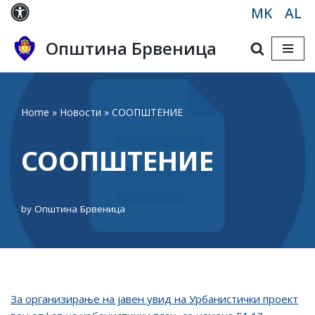
MK
AL
Skip
Општина Брвеница
to
content
Home
»
Новости
»
СООПШТЕНИЕ
СООПШТЕНИЕ
by
Општина Брвеница
Зa oрганизирање нa јавен увид на Урбанистички проект