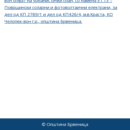
вон опфат на урбанистички план, со намена Е1.13 –
Површински соларни и фотоволтаични електрани, за
дел од КП 2789/1 и дел од КП426/4, м.в.Краста, КО
Челопек-вон г.р., општина Брвеница.
© Општина Брвеница