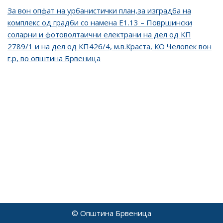
За вон опфат на урбанистички план,за изградба на
комплекс од градби со намена Е1.13 – Површински
соларни и фотоволтаични електрани на дел од КП
2789/1 и на дел од КП426/4, м.в.Краста, КО Челопек вон
г.р, во општина Брвеница
© Општина Брвеница