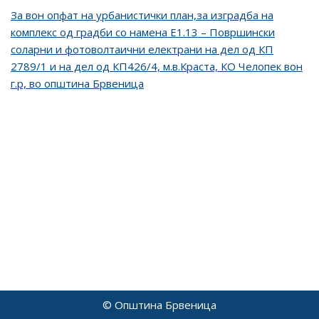
За вон опфат на урбанистички план,за изградба на
комплекс од градби со намена Е1.13 – Површински
соларни и фотоволтаични електрани на дел од КП
2789/1 и на дел од КП426/4, м.в.Краста, КО Челопек вон
г.р, во општина Брвеница
© Општина Брвеница