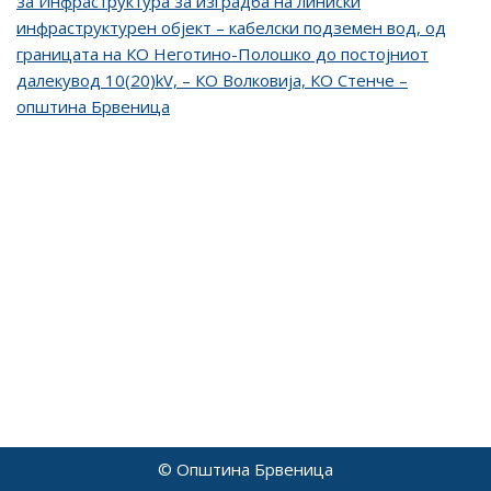
за Инфраструктура за изградба на линиски
инфраструктурен објект – кабелски подземен вод, од
границата на КО Неготино-Полошко до постојниот
далекувод 10(20)kV, – КО Волковија, КО Стенче –
општина Брвеница
© Општина Брвеница