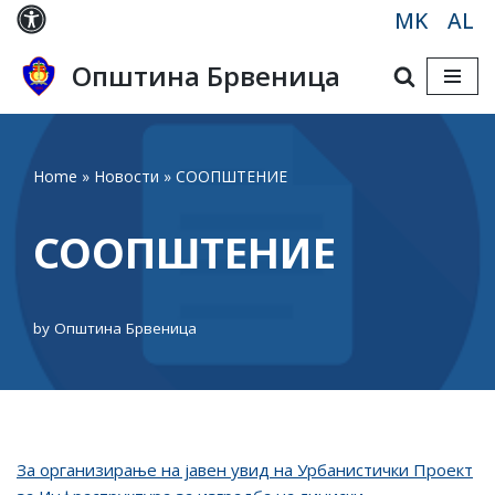
MK
AL
Skip
Општина Брвеница
to
content
Home
»
Новости
»
СООПШТЕНИЕ
СООПШТЕНИЕ
by
Општина Брвеница
Зa oрганизирање нa јавен увид на Урбанистички Проект