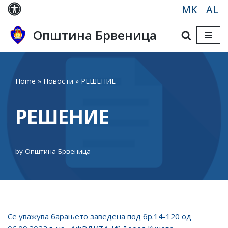
MK
AL
Skip
Општина Брвеница
to
content
Home
»
Новости
»
РЕШЕНИЕ
РЕШЕНИЕ
by
Општина Брвеница
Се уважува барањето заведена под бр.14-120 од