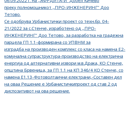
06.09.2022 г. на ,,АФРДИТА-И” Дооел Кичево
преку полномошникот ,,ПРО-ИНЖЕНЕРИНГ’’ Доо
Тетово.
Се одобрува Урбанистички проект со техн.бр. 04-
21/2022 за с.Стенче, изработено од ,,ПРО-
ИНЖЕНЕРИНГ’’ Доо Тетово, за разработка на градежна
парцела ГП 1.1-формирана со УПВНМ за
изградба на производен комплекс со класа на намена Е2-
комунална супраструктура-производство на електрична
енергија од алтернативни извори м.в.Драка, КО Стенче,
општина Брвеница, за ГП 1.1 на КП 346/4 КО Стенче, со
намена Е1.13-Фотоволтаични електрани,-Составен дел
на оваа Решение е Урбанистичкипроект од став 2 од
диспозитивот на ова решение.