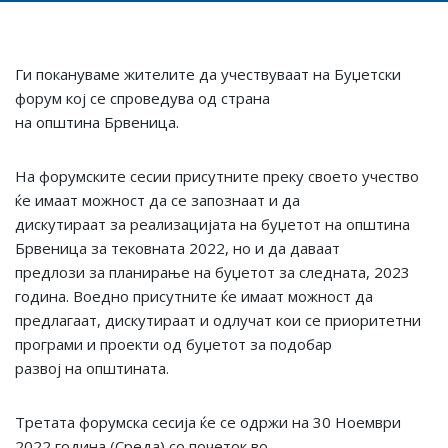
Ги покануваме жителите да учествуваат на Буџетски
форум кој се спроведува од страна
на општина Брвеница.
На форумските сесии присутните преку своето учество
ќе имаат можност да се запознаат и да
дискутираат за реализацијата на буџетот на општина
Брвеница за тековната 2022, но и да даваат
предлози за планирање на буџетот за следната, 2023
година. Воедно присутните ќе имаат можност да
предлагаат, дискутираат и одлучат кои се приоритетни
програми и проекти од буџетот за подобар
развој на општината.
Третата форумска сесија ќе се одржи на 30 Ноември
2022 година (Среда) со почеток во