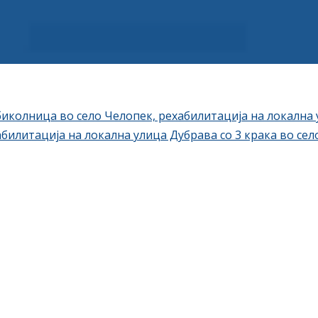
иколница во село Челопек, рехабилитација на локална у
билитација на локална улица Дубрава со 3 крака во се