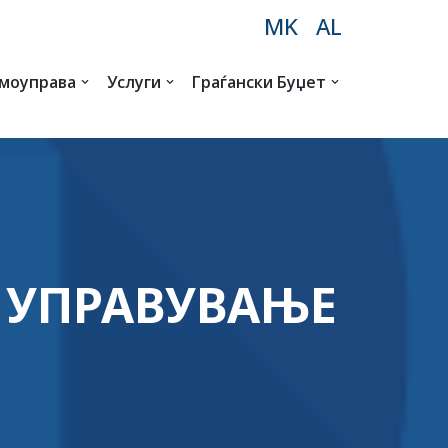
MK
AL
амоуправа
Услуги
Граѓански Буџет
А УПРАВУВАЊЕ