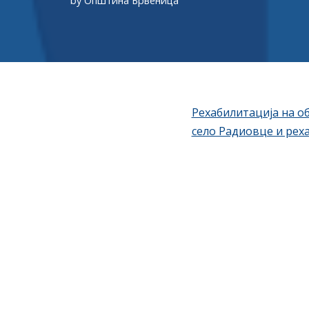
by
Општина Брвеница
Рехабилитација на об
село Радиовце и реха