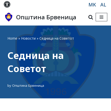
MK
AL
Skip
Општина Брвеница
to
content
Home
»
Новости
»
Седница на Советот
Седница на
Советот
by
Општина Брвеница