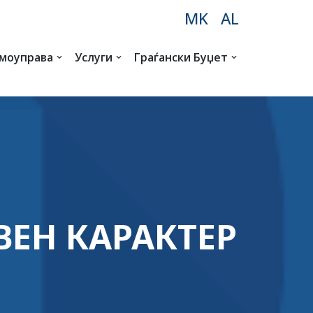
MK
AL
амоуправа
Услуги
Граѓански Буџет
ВЕН КАРАКТЕР