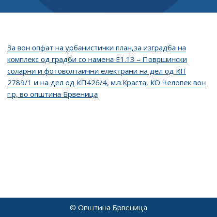
За вон опфат на урбанистички план,за изградба на
комплекс од градби со намена Е1.13 – Површински
соларни и фотоволтаични електрани на дел од КП
2789/1 и на дел од КП426/4, м.в.Краста, КО Челопек вон
г.р, во општина Брвеница
© Општина Брвеница