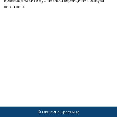
Брвеница на сите муслимански верници им посакува
лесен пост.
© Општина Брвеница