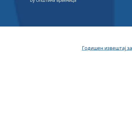
by
Општина Брвеница
Годишен извештај за