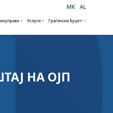
MK
AL
амоуправа
Услуги
Граѓански Буџет
АЈ НА ОЈП